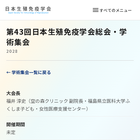
menu
すべてのメニュー
第43回日本生殖免疫学会総会・学
メニュー
術集会
JSIR入会案内
→
2028
ご挨拶
→
← 学術集会一覧に戻る
お知らせ
→
学術集会
→
大会長
福井 淳史
（空の森クリニック 副院長・福島県立医科大学ふ
表彰実績
→
くしま子ども・女性医療支援センター）
不育症施設
→
開催期間
未定
関連学会
→