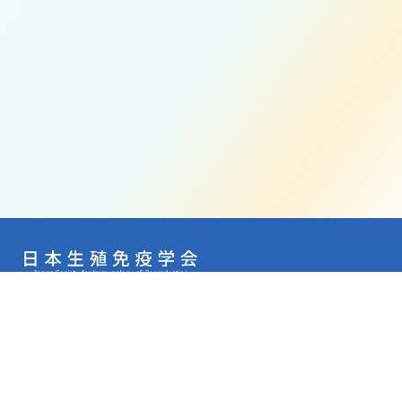
事務局移行に伴い、お問い合わせはメールにてお願い
いたします。
Email：
jsir39@med.u-toyama.ac.jp
お問い合わせフォームはこちら
JSIR入会案内
ご挨拶
お知らせ
学術集会
表彰実績
不育症施設