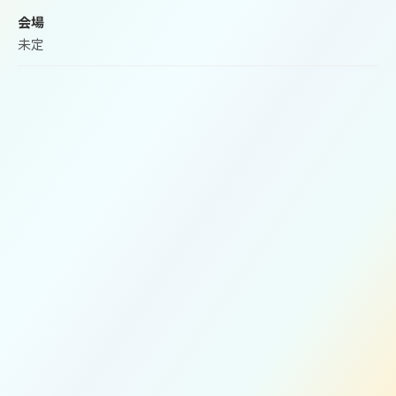
会場
役員体制
→
未定
事務局
→
胚培養士の皆様へ
→
企業の皆様へ
→
お問い合わせ
→
会員マイページ
入会案内
→
ログイン
→