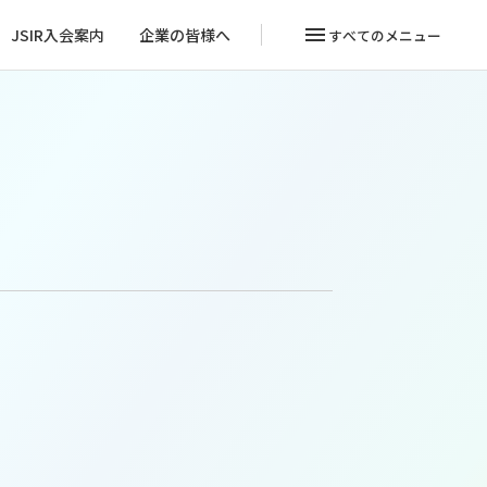
menu
JSIR入会案内
企業の皆様へ
すべてのメニュー
会員マイページ
→
入会案内
→
→
ログイン
→
→
→