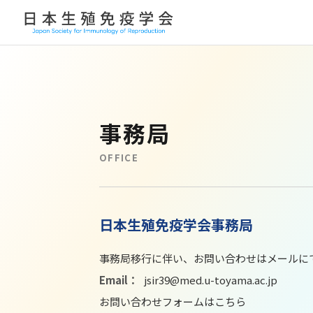
JSIR入会案内
ご挨
→
事務局
学術集会
表彰
→
OFFICE
関連学会
役員
→
胚培養士の皆様へ
企業
→
日本生殖免疫学会事務局
事務局移行に伴い、お問い合わせはメールに
Email：
jsir39@med.u-toyama.ac.jp
お問い合わせフォームはこちら