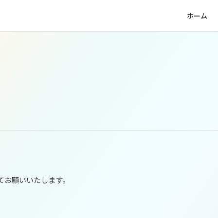
ホーム
拶
お知らせ
→
実績
不育症施設
→
体制
事務局
→
の皆様へ
お問い合わせ
→
てお願いいたします。